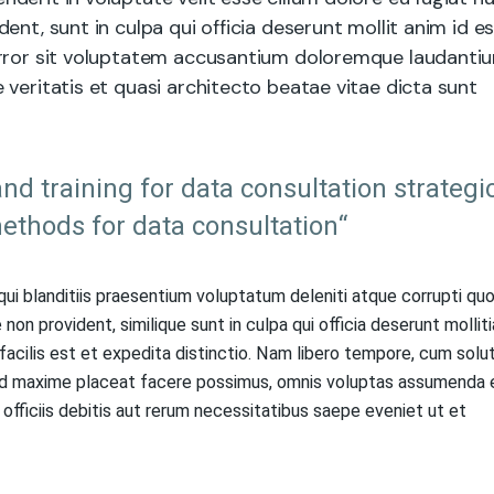
nt, sunt in culpa qui officia deserunt mollit anim id e
error sit voluptatem accusantium doloremque laudantiu
veritatis et quasi architecto beatae vitae dicta sunt
nd training for data consultation strategi
ethods for data consultation“
ui blanditiis praesentium voluptatum deleniti atque corrupti qu
on provident, similique sunt in culpa qui officia deserunt molliti
facilis est et expedita distinctio. Nam libero tempore, cum solu
quod maxime placeat facere possimus, omnis voluptas assumenda 
fficiis debitis aut rerum necessitatibus saepe eveniet ut et