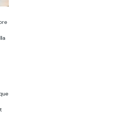
ore
lla
tque
t