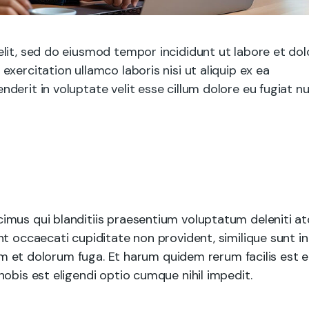
lit, sed do eiusmod tempor incididunt ut labore et dol
xercitation ullamco laboris nisi ut aliquip ex ea
erit in voluptate velit esse cillum dolore eu fugiat nu
imus qui blanditiis praesentium voluptatum deleniti a
t occaecati cupiditate non provident, similique sunt in
rum et dolorum fuga. Et harum quidem rerum facilis est e
obis est eligendi optio cumque nihil impedit.