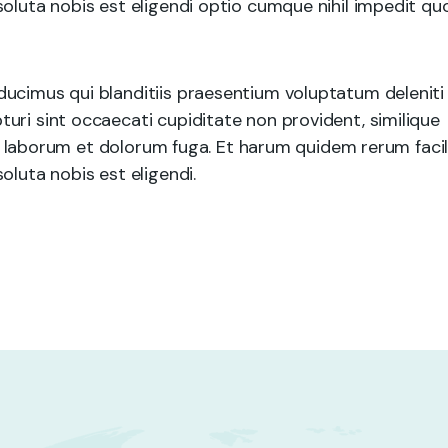
soluta nobis est eligendi optio cumque nihil impedit qu
ducimus qui blanditiis praesentium voluptatum deleniti
uri sint occaecati cupiditate non provident, similique
est laborum et dolorum fuga. Et harum quidem rerum facil
oluta nobis est eligendi.