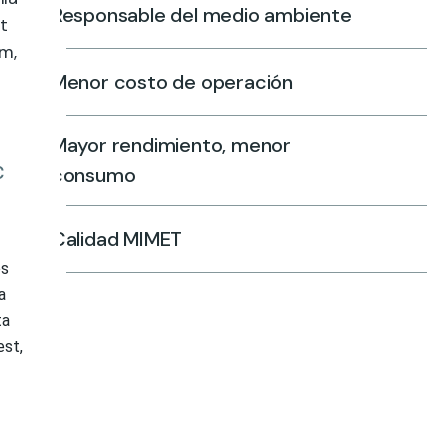
Responsable del medio ambiente
st
m,
Menor costo de operación
Mayor rendimiento, menor
c
consumo
Calidad MIMET
os
a
ta
est,