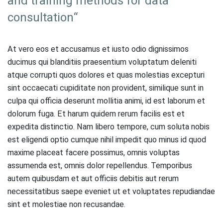
and training methods for data
consultation“
At vero eos et accusamus et iusto odio dignissimos
ducimus qui blanditiis praesentium voluptatum deleniti
atque corrupti quos dolores et quas molestias excepturi
sint occaecati cupiditate non provident, similique sunt in
culpa qui officia deserunt mollitia animi, id est laborum et
dolorum fuga. Et harum quidem rerum facilis est et
expedita distinctio. Nam libero tempore, cum soluta nobis
est eligendi optio cumque nihil impedit quo minus id quod
maxime placeat facere possimus, omnis voluptas
assumenda est, omnis dolor repellendus. Temporibus
autem quibusdam et aut officiis debitis aut rerum
necessitatibus saepe eveniet ut et voluptates repudiandae
sint et molestiae non recusandae.