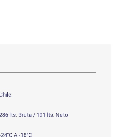
Chile
286 lts. Bruta / 191 lts. Neto
-24°C A -18°C