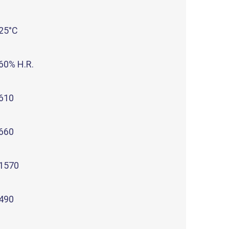
25°C
60% H.R.
610
660
1570
490