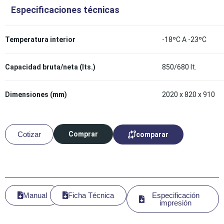
Especificaciones técnicas
Temperatura interior
-18ºC A -23ºC
Capacidad bruta/neta (lts.)
850/680 lt.
Dimensiones (mm)
2020 x 820 x 910
Cotizar
Comprar
comparar
Manual
Ficha Técnica
Especificación
impresión